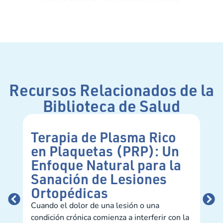
Recursos Relacionados de la
Biblioteca de Salud
Terapia de Plasma Rico
En
en Plaquetas (PRP): Un
in
Enfoque Natural para la
pa
Sanación de Lesiones
Pro
Ortopédicas
infl
enf
Cuando el dolor de una lesión o una
alim
condición crónica comienza a interferir con la