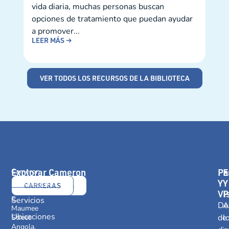
exac
vida diaria, muchas personas buscan
LEE
opciones de tratamiento que puedan ayudar
a promover...
LEER MÁS →
VER TODOS LOS RECURSOS DE LA BIBLIOTECA
Explorar Cameron
Pa
E
Cameron
Health
Y
Y
Proveedores
CONTÁCTANOS
CARRERAS
416
Vi
P
E.
Servicios
De
A
Maumee
Ubicaciones
de
l
Street
Angola,